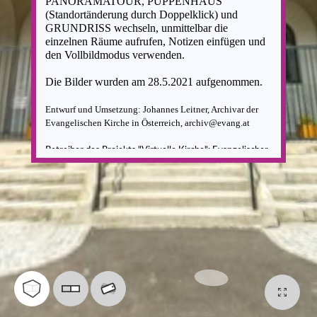
PANORAMATOUR,
PUPPENHAUS
(Standortänderung durch Doppelklick)
und
GRUNDRISS wechseln,
unmittelbar die
einzelnen Räume aufrufen, Notizen einfügen
und
den
Vollbildmodus verwenden.
Die Bilder wurden am
28.5.2021
aufgenommen.
Entwurf und Umsetzung: Johannes Leitner, Archivar der
Evangelischen Kirche in Österreich, archiv@evang.at
Betreiber des Projekts "Virtuelle Kirche":
Evangelischer
Oberkirchenrat A.u.H.B.,
Severin-Schreiber-Gasse 3,
1180 Wien,
059 1517 00, office@okr-evang.at
Für die Inhalte von verknüpften Fremdseiten
wird keine
Haftung übernommen.